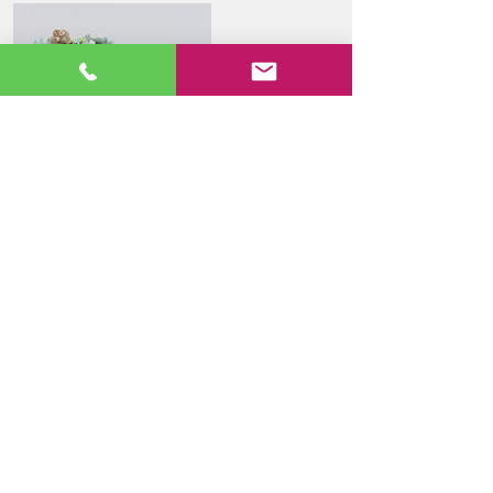
Paroisse d'Arc-sur-Tille -
Restauration d'un élément de
mobilier liturgique
Nettoyage, collage.
Musée Albert-et-Félicie Demard -
Restauration d'une couronne de